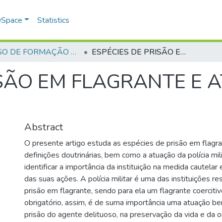
 DSpace
Statistics
CURSO DE FORMAÇÃO DE PRAÇAS - CFP - 2018
ESPÉCIES DE PRISÃO EM FLAGRANTE E ATUAÇÃO DA POLÍCIA MILITAR
ISÃO EM FLAGRANTE E
Abstract
O presente artigo estuda as espécies de prisão em flagr
definições doutrinárias, bem como a atuação da polícia mil
identificar a importância da instituição na medida cautela
das suas ações. A polícia militar é uma das instituições r
prisão em flagrante, sendo para ela um flagrante coercitivo
obrigatório, assim, é de suma importância uma atuação bem
prisão do agente delituoso, na preservação da vida e da