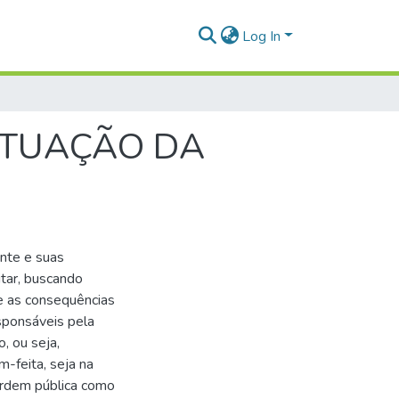
Log In
 ATUAÇÃO DA
ante e suas
itar, buscando
r e as consequências
esponsáveis pela
, ou seja,
-feita, seja na
 ordem pública como