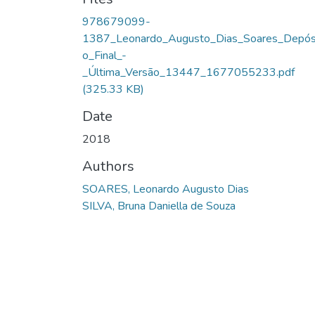
978679099-
1387_Leonardo_Augusto_Dias_Soares_Depós
o_Final_-
_Última_Versão_13447_1677055233.pdf
(325.33 KB)
Date
2018
Authors
SOARES, Leonardo Augusto Dias
SILVA, Bruna Daniella de Souza