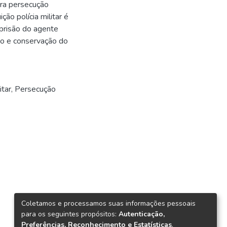
ara persecução
ção polícia militar é
 prisão do agente
ão e conservação do
itar
,
Persecução
Coletamos e processamos suas informações pessoais
para os seguintes propósitos:
Autenticação,
Preferências, Reconhecimento e Estatísticas
.