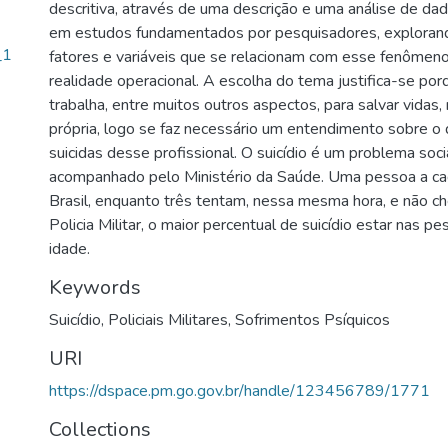
descritiva, através de uma descrição e uma análise de d
em estudos fundamentados por pesquisadores, explorand
_1
fatores e variáveis que se relacionam com esse fenômeno
realidade operacional. A escolha do tema justifica-se porq
trabalha, entre muitos outros aspectos, para salvar vidas, 
própria, logo se faz necessário um entendimento sobre o q
suicidas desse profissional. O suicídio é um problema soc
acompanhado pelo Ministério da Saúde. Uma pessoa a ca
Brasil, enquanto três tentam, nessa mesma hora, e não ch
Policia Militar, o maior percentual de suicídio estar nas p
idade.
Keywords
Suicídio
,
Policiais Militares
,
Sofrimentos Psíquicos
URI
https://dspace.pm.go.gov.br/handle/123456789/1771
Collections