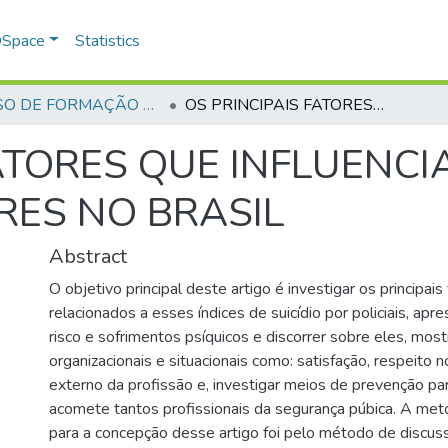
 DSpace
Statistics
CURSO DE FORMAÇÃO DE PRAÇAS - CFP - 2018
OS PRINCIPAIS FATORES QUE INFLUENCIAM O SUICÍDIO DE POLICIAIS MILITARES NO BRASIL
ATORES QUE INFLUENCI
ARES NO BRASIL
Abstract
O objetivo principal deste artigo é investigar os principai
relacionados a esses índices de suicídio por policiais, apr
risco e sofrimentos psíquicos e discorrer sobre eles, most
organizacionais e situacionais como: satisfação, respeito 
externo da profissão e, investigar meios de prevenção p
acomete tantos profissionais da segurança púbica. A meto
para a concepção desse artigo foi pelo método de discuss