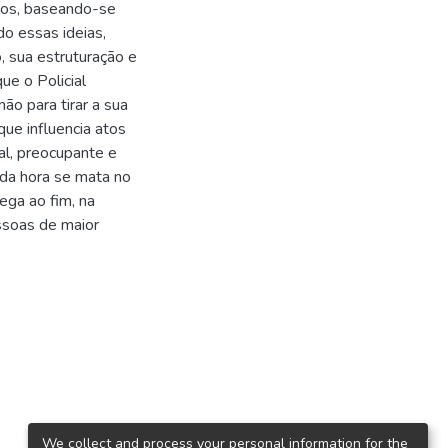
ados, baseando-se
o essas ideias,
, sua estruturação e
ue o Policial
não para tirar a sua
ue influencia atos
ial, preocupante e
da hora se mata no
ega ao fim, na
essoas de maior
We collect and process your personal information for the