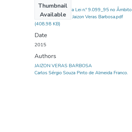
Files
Thumbnail
A Aplicabilidade da Lei n.º 9.099_95 no Âmbito
Available
da Justiça Militar - Jaizon Veras Barbosa.pdf
(408.98 KB)
Date
2015
Authors
JAIZON VERAS BARBOSA
Carlos Sérgio Souza Pinto de Almeida Franco.