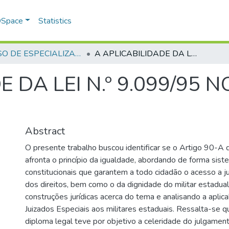
 DSpace
Statistics
CURSO DE ESPECIALIZAÇÃO EM ALTOS ESTUDOS EM SEGURANÇA PÚBLICA - CAESP - 2015
A APLICABILIDADE DA LEI N.º 9.099/95 NO ÂMBITO DA JUSTIÇA MILITAR
E DA LEI N.º 9.099/95 
Abstract
O presente trabalho buscou identificar se o Artigo 90-A 
afronta o princípio da igualdade, abordando de forma siste
constitucionais que garantem a todo cidadão o acesso a ju
dos direitos, bem como o da dignidade do militar estadual
construções jurídicas acerca do tema e analisando a aplica
Juizados Especiais aos militares estaduais. Ressalta-se q
diploma legal teve por objetivo a celeridade do julgamen