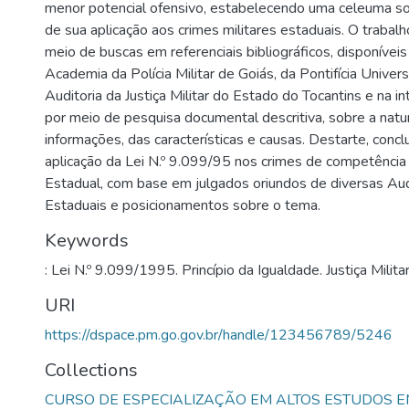
menor potencial ofensivo, estabelecendo uma celeuma so
de sua aplicação aos crimes militares estaduais. O trabalho
meio de buscas em referenciais bibliográficos, disponíveis
Academia da Polícia Militar de Goiás, da Pontifícia Univers
Auditoria da Justiça Militar do Estado do Tocantins e na 
por meio de pesquisa documental descritiva, sobre a natu
informações, das características e causas. Destarte, concl
aplicação da Lei N.º 9.099/95 nos crimes de competência d
Estadual, com base em julgados oriundos de diversas Audi
Estaduais e posicionamentos sobre o tema.
Keywords
: Lei N.º 9.099/1995. Princípio da Igualdade. Justiça Militar
URI
https://dspace.pm.go.gov.br/handle/123456789/5246
Collections
CURSO DE ESPECIALIZAÇÃO EM ALTOS ESTUDOS 