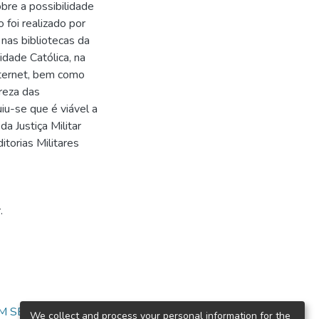
bre a possibilidade
 foi realizado por
 nas bibliotecas da
idade Católica, na
internet, bem como
reza das
uiu-se que é viável a
a Justiça Militar
torias Militares
.
EM SEGURANÇA
We collect and process your personal information for the