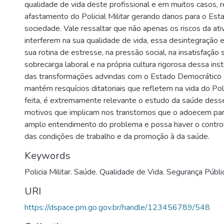
qualidade de vida deste profissional e em muitos casos, r
afastamento do Policial Militar gerando danos para o Est
sociedade. Vale ressaltar que não apenas os riscos da ativ
interferem na sua qualidade de vida, essa desintegração 
sua rotina de estresse, na pressão social, na insatisfação sa
sobrecarga laboral e na própria cultura rigorosa dessa ins
das transformações advindas com o Estado Democrático d
mantém resquícios ditatoriais que refletem na vida do Poli
feita, é extremamente relevante o estudo da saúde desse
motivos que implicam nos transtornos que o adoecem par
amplo entendimento do problema e possa haver o contr
das condições de trabalho e da promoção à da saúde.
Keywords
Policia Militar. Saúde. Qualidade de Vida. Segurança Públi
URI
https://dspace.pm.go.gov.br/handle/123456789/548