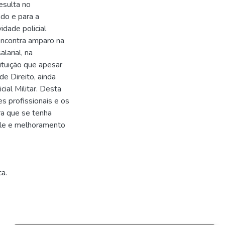
esulta no
ado e para a
idade policial
encontra amparo na
larial, na
tituição que apesar
e Direito, ainda
cial Militar. Desta
s profissionais e os
a que se tenha
ole e melhoramento
ca.