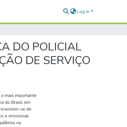
Log In
CA DO POLICIAL
ÇÃO DE SERVIÇO
o o mais importante
a do Brasil, em
ar revestem-se de
ico e emocional,
ilíbrios na