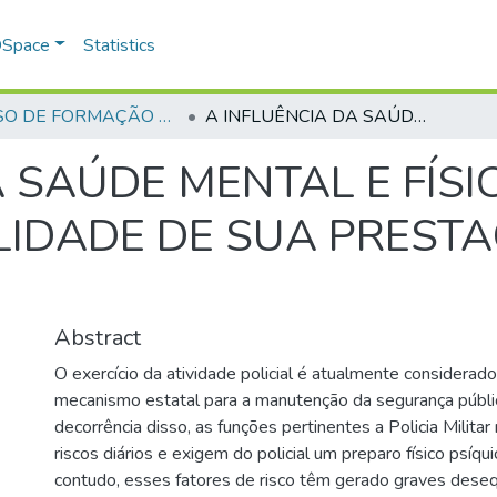
 DSpace
Statistics
CURSO DE FORMAÇÃO DE PRAÇAS - CFP - 2018
A INFLUÊNCIA DA SAÚDE MENTAL E FÍSICA DO POLICIAL MILITAR NA QUALIDADE DE SUA PRESTAÇÃO DE SERVIÇO À COMUNIDADE
 SAÚDE MENTAL E FÍSI
LIDADE DE SUA PRESTA
Abstract
O exercício da atividade policial é atualmente considerad
mecanismo estatal para a manutenção da segurança públic
decorrência disso, as funções pertinentes a Policia Milit
riscos diários e exigem do policial um preparo físico psíqu
contudo, esses fatores de risco têm gerado graves desequ