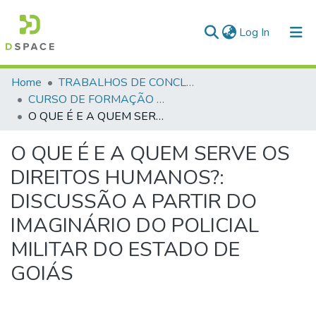
(current)
Log In
Communities & Collections
Home
TRABALHOS DE CONCLUSÃO DE CURSO - CFP (CURSO DE FORMAÇÃO DE PRAÇAS)
CURSO DE FORMAÇÃO DE PRAÇAS - CFP - 2023
All of DSpace
O QUE É E A QUEM SERVE OS DIREITOS HUMANOS?: DISCUSSÃO A PARTIR DO IMAGINÁRIO DO POLICIAL MILITAR DO ESTADO DE GOIÁS
Statistics
O QUE É E A QUEM SERVE OS
DIREITOS HUMANOS?:
DISCUSSÃO A PARTIR DO
IMAGINÁRIO DO POLICIAL
MILITAR DO ESTADO DE
GOIÁS