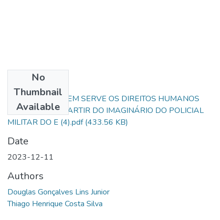
No
Files
Thumbnail
O QUE É E A QUEM SERVE OS DIREITOS HUMANOS
Available
DISCUSSÃO A PARTIR DO IMAGINÁRIO DO POLICIAL
MILITAR DO E (4).pdf
(433.56 KB)
Date
2023-12-11
Authors
Douglas Gonçalves Lins Junior
Thiago Henrique Costa Silva