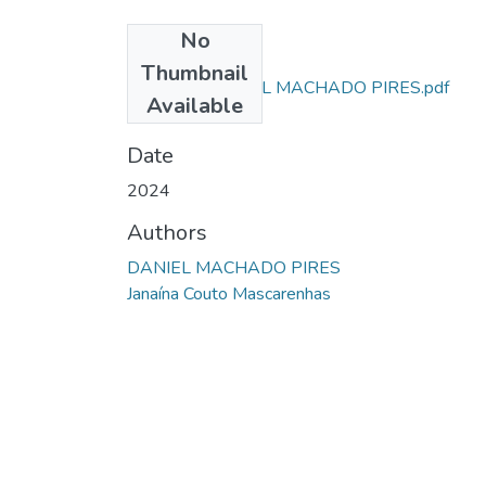
No
Files
Thumbnail
ARTIGO - DANIEL MACHADO PIRES.pdf
Available
(971.21 KB)
Date
2024
Authors
DANIEL MACHADO PIRES
Janaína Couto Mascarenhas