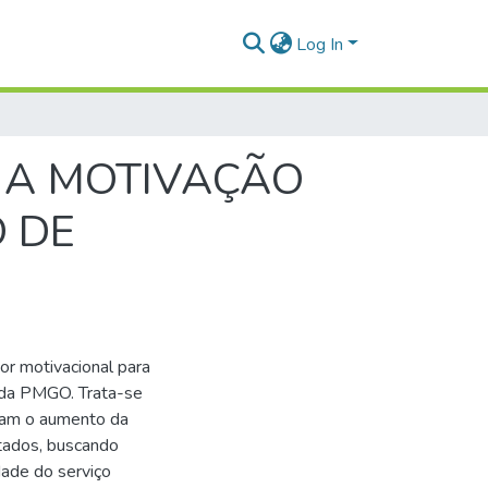
Log In
 A MOTIVAÇÃO
 DE
or motivacional para
o da PMGO. Trata-se
lam o aumento da
rtados, buscando
dade do serviço