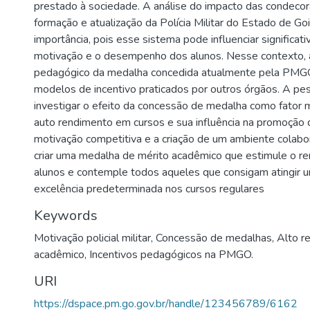
prestado à sociedade. A análise do impacto das condeco
formação e atualização da Polícia Militar do Estado de G
importância, pois esse sistema pode influenciar significat
motivação e o desempenho dos alunos. Nesse contexto, a
pedagógico da medalha concedida atualmente pela PMG
modelos de incentivo praticados por outros órgãos. A pes
investigar o efeito da concessão de medalha como fator m
auto rendimento em cursos e sua influência na promoção do
motivação competitiva e a criação de um ambiente colabo
criar uma medalha de mérito acadêmico que estimule o r
alunos e contemple todos aqueles que consigam atingir 
excelência predeterminada nos cursos regulares
Keywords
Motivação policial militar
,
Concessão de medalhas
,
Alto r
acadêmico
,
Incentivos pedagógicos na PMGO.
URI
https://dspace.pm.go.gov.br/handle/123456789/6162