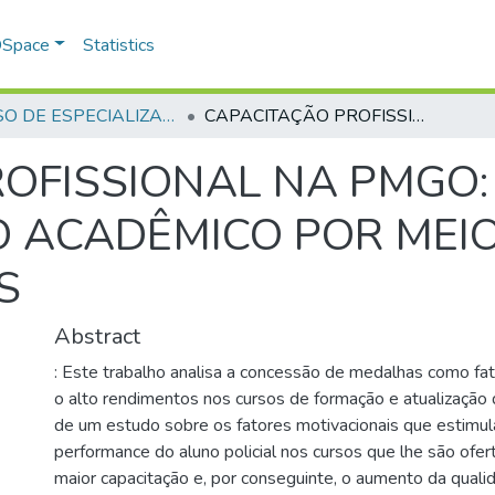
 DSpace
Statistics
CURSO DE ESPECIALIZAÇÃO EM ALTOS ESTUDOS EM SEGURANÇA PÚBLICA - CAESP - 2024
CAPACITAÇÃO PROFISSIONAL NA PMGO: A MOTIVAÇÃO AO DESEMPENHO ACADÊMICO POR MEIO DE CONDECORAÇÕES
OFISSIONAL NA PMGO:
 ACADÊMICO POR MEIO
S
Abstract
: Este trabalho analisa a concessão de medalhas como fat
o alto rendimentos nos cursos de formação e atualizaçã
de um estudo sobre os fatores motivacionais que estimu
performance do aluno policial nos cursos que lhe são ofe
maior capacitação e, por conseguinte, o aumento da quali