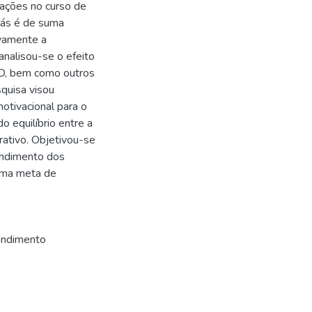
rações no curso de
oiás é de suma
ivamente a
nalisou-se o efeito
O, bem como outros
quisa visou
otivacional para o
 equilíbrio entre a
rativo. Objetivou-se
endimento dos
uma meta de
endimento