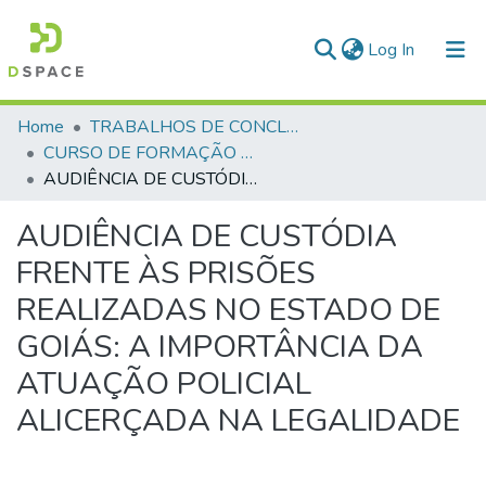
(current)
Log In
Communities & Collections
Home
TRABALHOS DE CONCLUSÃO DE CURSO - CFP (CURSO DE FORMAÇÃO DE PRAÇAS)
CURSO DE FORMAÇÃO DE PRAÇAS - CFP - 2018
All of DSpace
AUDIÊNCIA DE CUSTÓDIA FRENTE ÀS PRISÕES REALIZADAS NO ESTADO DE GOIÁS: A IMPORTÂNCIA DA ATUAÇÃO POLICIAL ALICERÇADA NA LEGALIDADE
Statistics
AUDIÊNCIA DE CUSTÓDIA
FRENTE ÀS PRISÕES
REALIZADAS NO ESTADO DE
GOIÁS: A IMPORTÂNCIA DA
ATUAÇÃO POLICIAL
ALICERÇADA NA LEGALIDADE