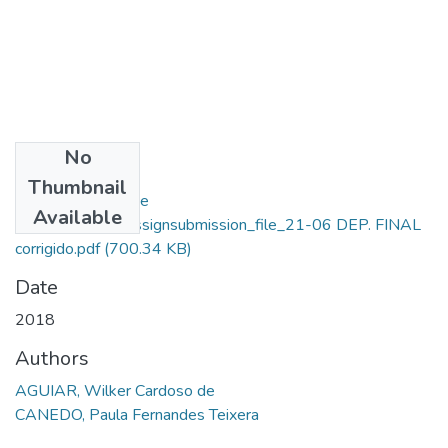
No
Files
Thumbnail
Wilker Cardoso De
Available
Aguiar_10276_assignsubmission_file_21-06 DEP. FINAL
corrigido.pdf
(700.34 KB)
Date
2018
Authors
AGUIAR, Wilker Cardoso de
CANEDO, Paula Fernandes Teixera