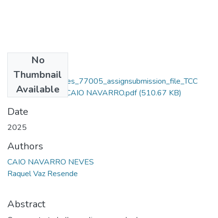
No
Files
Thumbnail
Caio Navarro Neves_77005_assignsubmission_file_TCC
Available
VERSAO FINAL CAIO NAVARRO.pdf
(510.67 KB)
Date
2025
Authors
CAIO NAVARRO NEVES
Raquel Vaz Resende
Abstract