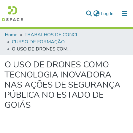
(current)
Log In
Communities & Collections
Home
TRABALHOS DE CONCLUSÃO DE CURSO - CFP (CURSO DE FORMAÇÃO DE PRAÇAS)
CURSO DE FORMAÇÃO DE PRAÇAS - CFP- 2025 - 2ª Turma
All of DSpace
O USO DE DRONES COMO TECNOLOGIA INOVADORA NAS AÇÕES DE SEGURANÇA PÚBLICA NO ESTADO DE GOIÁS
Statistics
O USO DE DRONES COMO
TECNOLOGIA INOVADORA
NAS AÇÕES DE SEGURANÇA
PÚBLICA NO ESTADO DE
GOIÁS