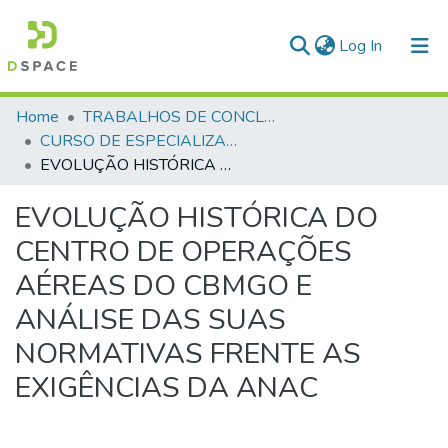
(current)
Log In
Communities & Collections
Home
TRABALHOS DE CONCLUSÃO DE CURSO - CEGESP (CURSO DE ESPECIALIZAÇÃO EM GERENCIAMENTO EM SEGURANÇA PÚBLICA)
CURSO DE ESPECIALIZAÇÃO EM GERENCIAMENTO EM SEGURANÇA PÚBLICA - CEGESP - 2024
All of DSpace
EVOLUÇÃO HISTÓRICA DO CENTRO DE OPERAÇÕES AÉREAS DO CBMGO E ANÁLISE DAS SUAS NORMATIVAS FRENTE AS EXIGÊNCIAS DA ANAC
Statistics
EVOLUÇÃO HISTÓRICA DO
CENTRO DE OPERAÇÕES
AÉREAS DO CBMGO E
ANÁLISE DAS SUAS
NORMATIVAS FRENTE AS
EXIGÊNCIAS DA ANAC