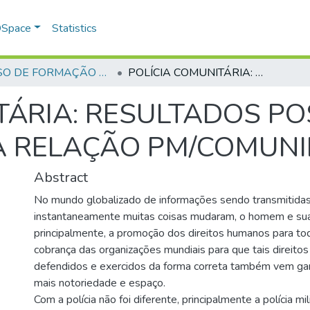
 DSpace
Statistics
CURSO DE FORMAÇÃO DE PRAÇAS - CFP - 2018
POLÍCIA COMUNITÁRIA: RESULTADOS POSITIVOS DA PROXIMIDADE NA RELAÇÃO PM/COMUNIDADE
TÁRIA: RESULTADOS PO
A RELAÇÃO PM/COMUN
Abstract
No mundo globalizado de informações sendo transmitida
instantaneamente muitas coisas mudaram, o homem e sua
principalmente, a promoção dos direitos humanos para t
cobrança das organizações mundiais para que tais direitos
defendidos e exercidos da forma correta também vem ga
mais notoriedade e espaço.
Com a polícia não foi diferente, principalmente a polícia mi