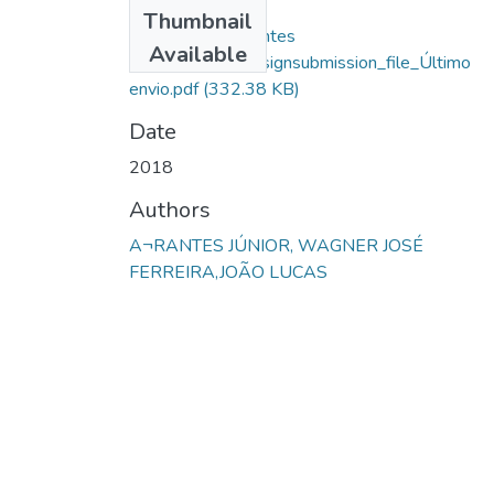
Files
Thumbnail
Wagner Jose Arantes
Available
Junior_14036_assignsubmission_file_Último
envio.pdf
(332.38 KB)
Date
2018
Authors
A¬RANTES JÚNIOR, WAGNER JOSÉ
FERREIRA,JOÃO LUCAS