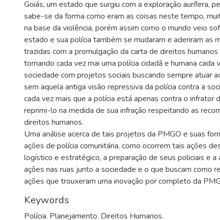
Goiás, um estado que surgiu com a exploração aurífera, pec
sabe-se da forma como eram as coisas neste tempo, muita
na base da violência, porém assim como o mundo veio s
estado e sua polícia também se mudaram e aderiram as m
trazidas com a promulgação da carta de direitos humanos
tornando cada vez mai uma polícia cidadã e humana cada v
sociedade com projetos sociais buscando sempre atuar a
sem aquela antiga visão repressiva da polícia contra a s
cada vez mais que a polícia está apenas contra o infrator d
reprimi-lo na medida de sua infração respeitando as rec
direitos humanos.
Uma análise acerca de tais projetos da PMGO e suas for
ações de polícia comunitária, como ocorrem tais ações d
logístico e estratégico, a preparação de seus policiais e a 
ações nas ruas junto a sociedade e o que buscam como r
ações que trouxeram uma inovação por completo da PM
Keywords
Polícia. Planejamento. Direitos Humanos.