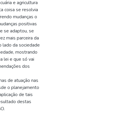
uária e agricultura
 coisa se resolvia
ofrendo mudanças o
udanças positivas
 e se adaptou, se
ez mais parceira da
o lado da sociedade
ociedade, mostrando
a lei e que só vai
omendações dos
mas de atuação nas
esde o planejamento
aplicação de tais
esultado destas
GO.