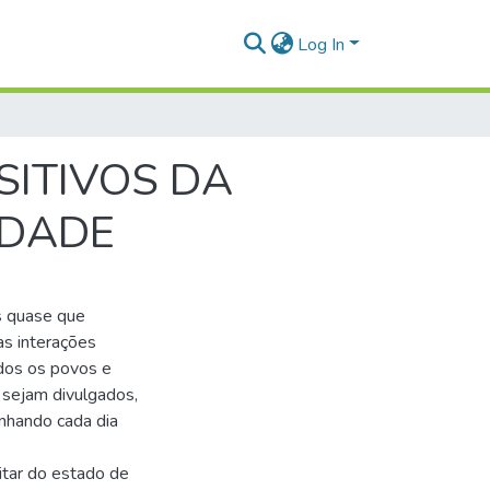
Log In
SITIVOS DA
IDADE
s quase que
s interações
odos os povos e
 sejam divulgados,
nhando cada dia
litar do estado de