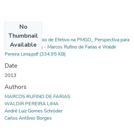
No
Files
Thumbnail
OK Análise do Fluxo de Efetivo na PMGO_ Perspectiva para
Available
os Próximos Anos - Marcos Rufino de Farias e Waldir
Pereira Lima.pdf
(334.95 KB)
Date
2013
Authors
MARCOS RUFINO DE FARIAS
WALDIR PEREIRA LIMA
André Luiz Gomes Schröder
Carlos Antônio Borges