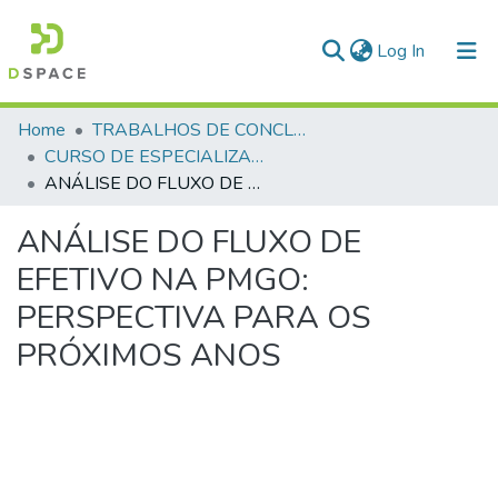
(current)
Log In
Communities & Collections
Home
TRABALHOS DE CONCLUSÃO DE CURSO - CAESP (CURSO DE ESPECIALIZAÇÃO EM ALTOS ESTUDOS EM SEGURANÇA PÚBLICA)
CURSO DE ESPECIALIZAÇÃO EM ALTOS ESTUDOS EM SEGURANÇA PÚBLICA - CAESP - 2013
All of DSpace
ANÁLISE DO FLUXO DE EFETIVO NA PMGO: PERSPECTIVA PARA OS PRÓXIMOS ANOS
Statistics
ANÁLISE DO FLUXO DE
EFETIVO NA PMGO:
PERSPECTIVA PARA OS
PRÓXIMOS ANOS