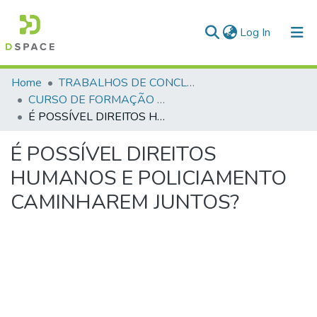
(current)
Log In
Communities & Collections
Home
TRABALHOS DE CONCLUSÃO DE CURSO - CFP (CURSO DE FORMAÇÃO DE PRAÇAS)
CURSO DE FORMAÇÃO DE PRAÇAS - CFP - 2018
All of DSpace
É POSSÍVEL DIREITOS HUMANOS E POLICIAMENTO CAMINHAREM JUNTOS?
Statistics
É POSSÍVEL DIREITOS
HUMANOS E POLICIAMENTO
CAMINHAREM JUNTOS?