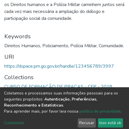
os Direitos humanos e a Polícia Militar caminhem juntos será
cada vez mais necessária a ampliação do diálogo e
participação social da comunidade.
Keywords
Direitos Humanos
,
Policiamento
,
Polícia Militar
,
Comunidade.
URI
https://dspace.pm.go.gov.br/handle/123456789/3997
Collections
CURSO DE FORMAÇÃO DE PRAÇAS - CFP - 2018
Coletamos e processamos suas informações pessoais para os
seguintes propósitos:
Autenticação, Preferências,
Full item page
Reconhecimento e Estatísticas
.
Para aprender mais, por favor leia nossa
política de privacidade
.
DSpace software
copyright © 2002-2026
LYRASIS
Cookie
Privacy
End User
Send
Customizar
Recusar
Isso está ok
settings
policy
Agreement
Feedback