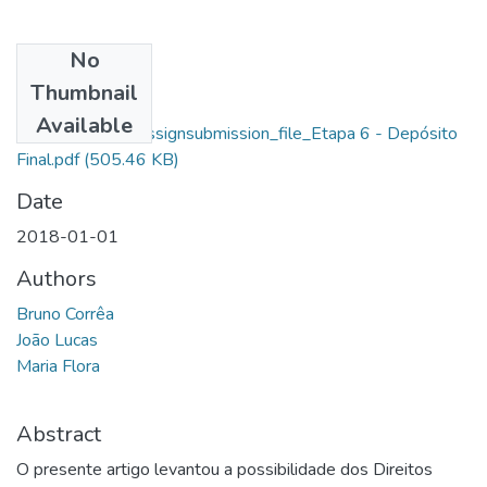
No
Files
Thumbnail
Bruno Corrêa De
Available
Araujo_14013_assignsubmission_file_Etapa 6 - Depósito
Final.pdf
(505.46 KB)
Date
2018-01-01
Authors
Bruno Corrêa
João Lucas
Maria Flora
Abstract
O presente artigo levantou a possibilidade dos Direitos