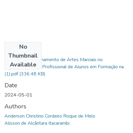
No
Files
Thumbnail
O Impacto do Treinamento de Artes Marciais no
Available
Desenvolvimento Profissional de Alunos em Formação na
(1).pdf
(336.48 KB)
Date
2024-05-01
Authors
Anderson Christino Cordeiro Roque de Melo
Alisson de Alcântara Itacarambi