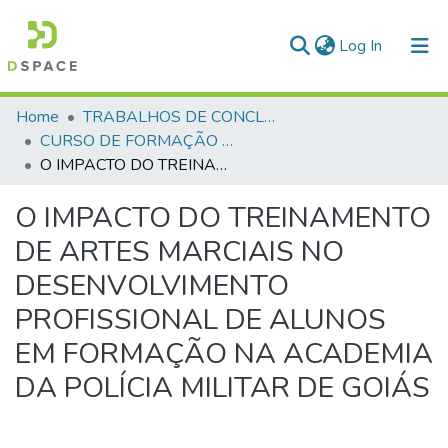
(current)
Log In
Communities & Collections
Home
TRABALHOS DE CONCLUSÃO DE CURSO - CFP (CURSO DE FORMAÇÃO DE PRAÇAS)
CURSO DE FORMAÇÃO DE PRAÇAS - CFP - 2024
All of DSpace
O IMPACTO DO TREINAMENTO DE ARTES MARCIAIS NO DESENVOLVIMENTO PROFISSIONAL DE ALUNOS EM FORMAÇÃO NA ACADEMIA DA POLÍCIA MILITAR DE GOIÁS
Statistics
O IMPACTO DO TREINAMENTO
DE ARTES MARCIAIS NO
DESENVOLVIMENTO
PROFISSIONAL DE ALUNOS
EM FORMAÇÃO NA ACADEMIA
DA POLÍCIA MILITAR DE GOIÁS