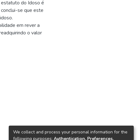
O estatuto do Idoso é
 conclui-se que este
idoso.
bilidade em rever a
eadquirindo o valor
We collect and process your personal information for the
following purposes:
Authentication, Preferences,