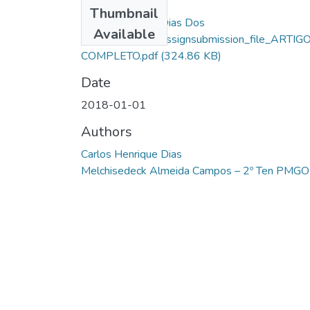
Files
Thumbnail
Carlos Henrique Dias Dos
Available
Santos_10121_assignsubmission_file_ARTIG
COMPLETO.pdf
(324.86 KB)
Date
2018-01-01
Authors
Carlos Henrique Dias
Melchisedeck Almeida Campos – 2º Ten PMGO