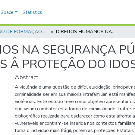
 DSpace
Statistics
CURSO DE FORMAÇÃO DE PRAÇAS - CFP - 2018
DIREITOS HUMANOS NA SEGURANÇA PÚBLICA COM OS OLHOS VOLTADOS Â PROTEÇÂO DO IDOSO
NOS NA SEGURANÇA PÚ
S Â PROTEÇÂO DO IDO
Abstract
A violência é uma questão de difícil elucidação, principal
criminalidade ser em sua maioria intrafamiliar, está manif
violências. Este estudo teve como objetivo apresentar os i
que visam combater esta forma de criminalidade. Trata-s
bibliográfica realizada para esclarecer como esta afronta
vulneráveis encontram-se inserida nos contextos familiar
torna o indivíduo mais frágil, porém as proteções Estatai