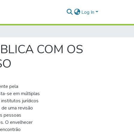
Log In
BLICA COM OS
SO
mente pela
esta-se em múltiplas
nstitutos jurídicos
e de uma revisão
 as pessoas
es. O envelhecer
s encontrão