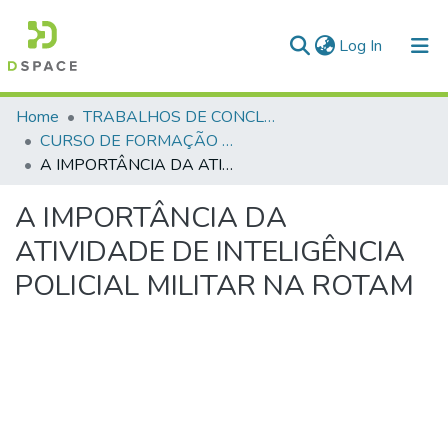
(current)
Log In
Communities & Collections
Home
TRABALHOS DE CONCLUSÃO DE CURSO - CFP (CURSO DE FORMAÇÃO DE PRAÇAS)
CURSO DE FORMAÇÃO DE PRAÇAS - CFP - 2024
All of DSpace
A IMPORTÂNCIA DA ATIVIDADE DE INTELIGÊNCIA POLICIAL MILITAR NA ROTAM
Statistics
A IMPORTÂNCIA DA
ATIVIDADE DE INTELIGÊNCIA
POLICIAL MILITAR NA ROTAM