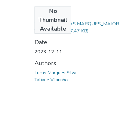
No
Files
Thumbnail
TCC_AL SD LUCAS MARQUES_MAJOR
Available
TATIANE.pdf
(367.47 KB)
Date
2023-12-11
Authors
Lucas Marques Silva
Tatiane Vilarinho