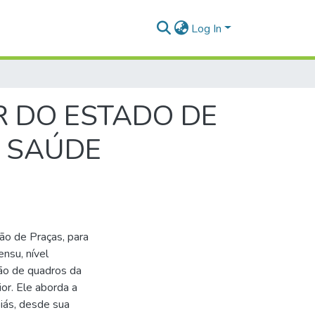
Log In
R DO ESTADO DE
 SAÚDE
ão de Praças, para
ensu, nível
ção de quadros da
or. Ele aborda a
oiás, desde sua