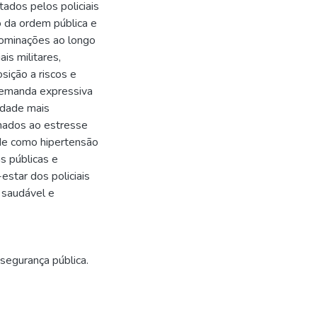
ados pelos policiais
 da ordem pública e
nominações ao longo
is militares,
sição a riscos e
 demanda expressiva
idade mais
onados ao estresse
de como hipertensão
s públicas e
estar dos policiais
 saudável e
segurança pública.