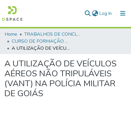
(current)
Log In
Communities & Collections
Home
TRABALHOS DE CONCLUSÃO DE CURSO - CFP (CURSO DE FORMAÇÃO DE PRAÇAS)
CURSO DE FORMAÇÃO DE PRAÇAS - CFP - 2024
All of DSpace
A UTILIZAÇÃO DE VEÍCULOS AÉREOS NÃO TRIPULÁVEIS (VANT) NA POLÍCIA MILITAR DE GOIÁS
Statistics
A UTILIZAÇÃO DE VEÍCULOS
AÉREOS NÃO TRIPULÁVEIS
(VANT) NA POLÍCIA MILITAR
DE GOIÁS