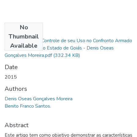
No
Files
Thumbnail
O Calibre .40 e o Controle de seu Uso no Confronto Armado
Available
na Polícia Militar do Estado de Goiás - Denis Oseas
Gonçalves Moreira.pdf
(332.34 KB)
Date
2015
Authors
Denis Oseas Gonçalves Moreira
Benito Franco Santos.
Abstract
Este artigo tem como objetivo demonstrar as características