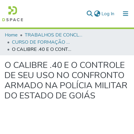
(current)
Log In
Communities & Collections
Home
TRABALHOS DE CONCLUSÃO DE CURSO - CFO (CURSO DE FORMAÇÃO DE OFICIAIS)
CURSO DE FORMAÇÃO DE OFICIAIS - 42ª TURMA CFO – ASPIRANTES - 2015
All of DSpace
O CALIBRE .40 E O CONTROLE DE SEU USO NO CONFRONTO ARMADO NA POLÍCIA MILITAR DO ESTADO DE GOIÁS
Statistics
O CALIBRE .40 E O CONTROLE
DE SEU USO NO CONFRONTO
ARMADO NA POLÍCIA MILITAR
DO ESTADO DE GOIÁS