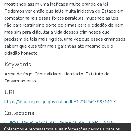
mostrando assim uma ineficácia muito grande da lei.
Podemos ver então que falta muita iniciativa do Estado em
combater na raiz essas forças paralelas, mudando as leis
não para restringir o porte de armas para o cidadão de bem,
mas sim para dificultar a vida desses criminosos que
precisam de leis mais rígidas, uma vez que esses criminosos
sabem que eles têm mais garantias até mesmo que o
cidadão honesto.
Keywords
Arma de fogo
,
Criminalidade
,
Homicídio
,
Estatuto do
Desarmamento
URI
https://dspace.pm.go.gov.br/handle/123456789/1437
Collections
CURSO DE FORMAÇÃO DE PRAÇAS - CFP - 2018
Coletamos e processamos suas informações pessoais para os