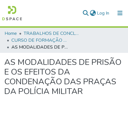
(current)
Log In
Communities & Collections
Home
TRABALHOS DE CONCLUSÃO DE CURSO - CFP (CURSO DE FORMAÇÃO DE PRAÇAS)
CURSO DE FORMAÇÃO DE PRAÇAS - CFP - 2018
All of DSpace
AS MODALIDADES DE PRISÃO E OS EFEITOS DA CONDENAÇÃO DAS PRAÇAS DA POLÍCIA MILITAR
Statistics
AS MODALIDADES DE PRISÃO
E OS EFEITOS DA
CONDENAÇÃO DAS PRAÇAS
DA POLÍCIA MILITAR