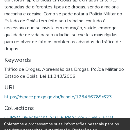
abril foram apreendidas em Goiás aproximadamente 7,5
toneladas de diferentes tipos de drogas, sendo a maioria
maconha e cocaína. Como se pode notar a Policia Militar do
Estado de Goiás tem feito seu trabalho, contudo é
necessário que se invista em educação, saúde, emprego,
qualidade de vida para o cidadão, se crie leis mais rígidas,
para resolver de fato os problemas advindos do tráfico de
drogas.
Keywords
Tráfico de Drogas. Apreensão das Drogas. Polícia Militar do
Estado de Goiás. Lei 11.343/2006
URI
https://dspace.pm.go.gov.br/handle/123456789/623
Collections
CURSO DE FORMAÇÃO DE PRAÇAS - CFP - 2018
Coletamos e processamos suas informações pessoais para os