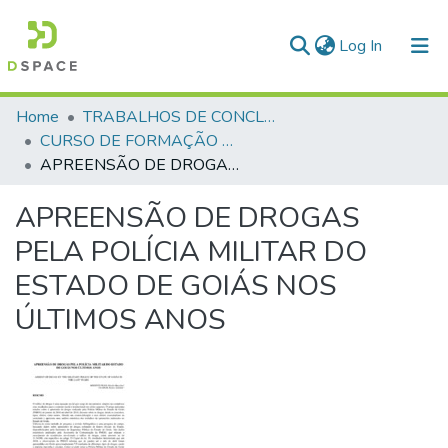
(current)
Log In
Communities & Collections
Home
TRABALHOS DE CONCLUSÃO DE CURSO - CFP (CURSO DE FORMAÇÃO DE PRAÇAS)
CURSO DE FORMAÇÃO DE PRAÇAS - CFP - 2018
All of DSpace
APREENSÃO DE DROGAS PELA POLÍCIA MILITAR DO ESTADO DE GOIÁS NOS ÚLTIMOS ANOS
Statistics
APREENSÃO DE DROGAS
PELA POLÍCIA MILITAR DO
ESTADO DE GOIÁS NOS
ÚLTIMOS ANOS