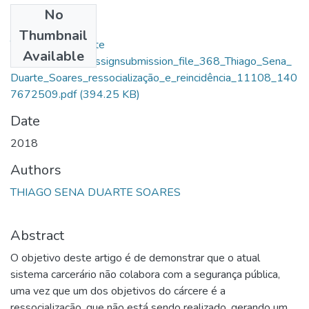
No
Files
Thumbnail
Thiago Sena Duarte
Available
Soares_13390_assignsubmission_file_368_Thiago_Sena_
Duarte_Soares_ressocialização_e_reincidência_11108_140
7672509.pdf
(394.25 KB)
Date
2018
Authors
THIAGO SENA DUARTE SOARES
Abstract
O objetivo deste artigo é de demonstrar que o atual
sistema carcerário não colabora com a segurança pública,
uma vez que um dos objetivos do cárcere é a
ressocialização, que não está sendo realizado, gerando um