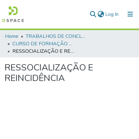
(current)
Log In
Communities & Collections
Home
TRABALHOS DE CONCLUSÃO DE CURSO - CFP (CURSO DE FORMAÇÃO DE PRAÇAS)
CURSO DE FORMAÇÃO DE PRAÇAS - CFP - 2018
All of DSpace
RESSOCIALIZAÇÃO E REINCIDÊNCIA
Statistics
RESSOCIALIZAÇÃO E
REINCIDÊNCIA