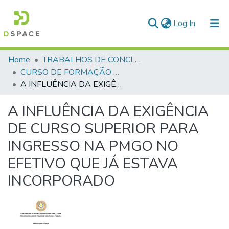
(current)
Log In
Communities & Collections
Home
TRABALHOS DE CONCLUSÃO DE CURSO - CFP (CURSO DE FORMAÇÃO DE PRAÇAS)
CURSO DE FORMAÇÃO DE PRAÇAS - CFP - 2018
All of DSpace
A INFLUÊNCIA DA EXIGÊNCIA DE CURSO SUPERIOR PARA INGRESSO NA PMGO NO EFETIVO QUE JÁ ESTAVA INCORPORADO
Statistics
A INFLUÊNCIA DA EXIGÊNCIA
DE CURSO SUPERIOR PARA
INGRESSO NA PMGO NO
EFETIVO QUE JÁ ESTAVA
INCORPORADO