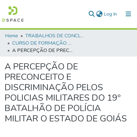
(current)
Log In
Communities & Collections
Home
TRABALHOS DE CONCLUSÃO DE CURSO - CFP (CURSO DE FORMAÇÃO DE PRAÇAS)
CURSO DE FORMAÇÃO DE PRAÇAS - CFP - 2018
All of DSpace
A PERCEPÇÃO DE PRECONCEITO E DISCRIMINAÇÃO PELOS POLICIAS MILITARES DO 19º BATALHÃO DE POLÍCIA MILITAR O ESTADO DE GOIÁS
Statistics
A PERCEPÇÃO DE
PRECONCEITO E
DISCRIMINAÇÃO PELOS
POLICIAS MILITARES DO 19º
BATALHÃO DE POLÍCIA
MILITAR O ESTADO DE GOIÁS