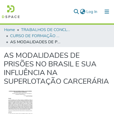
(current)
Log In
Communities & Collections
Home
TRABALHOS DE CONCLUSÃO DE CURSO - CFP (CURSO DE FORMAÇÃO DE PRAÇAS)
CURSO DE FORMAÇÃO DE PRAÇAS - CFP - 2018
All of DSpace
AS MODALIDADES DE PRISÕES NO BRASIL E SUA INFLUÊNCIA NA SUPERLOTAÇÃO CARCERÁRIA
Statistics
AS MODALIDADES DE
PRISÕES NO BRASIL E SUA
INFLUÊNCIA NA
SUPERLOTAÇÃO CARCERÁRIA