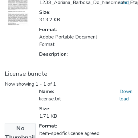
1239_Adriana_Barbosa_Do_Nascimento_Et
load
Size:
313.2 KB
Format:
Adobe Portable Document
Format
Description:
License bundle
Now showing
1 - 1 of 1
Name:
Down
license.txt
load
Size:
1.71 KB
Format:
No
Item-specific license agreed
Thumbnail