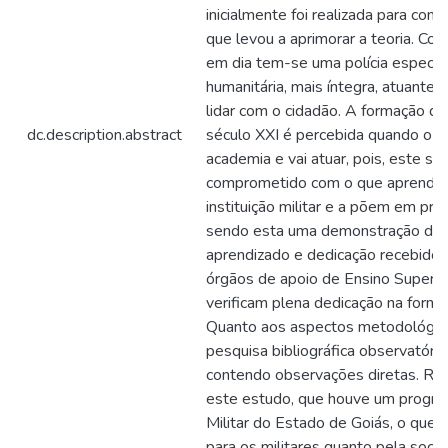
inicialmente foi realizada para co
que levou a aprimorar a teoria. Co
em dia tem-se uma polícia especial
humanitária, mais íntegra, atuante 
lidar com o cidadão. A formação q
dc.description.abstract
século XXI é percebida quando o pol
academia e vai atuar, pois, este se
comprometido com o que aprendeu
instituição militar e a põem em prát
sendo esta uma demonstração de s
aprendizado e dedicação recebidos 
órgãos de apoio de Ensino Superior
verificam plena dedicação na formaç
Quanto aos aspectos metodológico
pesquisa bibliográfica observatória 
contendo observações diretas. Re
este estudo, que houve um progres
Militar do Estado de Goiás, o que 
para os militares quanto pela soci