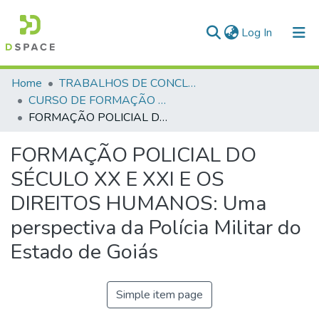
(current)
Log In
Communities & Collections
Home
TRABALHOS DE CONCLUSÃO DE CURSO - CFP (CURSO DE FORMAÇÃO DE PRAÇAS)
CURSO DE FORMAÇÃO DE PRAÇAS - CFP - 2018
All of DSpace
FORMAÇÃO POLICIAL DO SÉCULO XX E XXI E OS DIREITOS HUMANOS: Uma perspectiva da Polícia Militar do Estado de Goiás
Statistics
FORMAÇÃO POLICIAL DO
SÉCULO XX E XXI E OS
DIREITOS HUMANOS: Uma
perspectiva da Polícia Militar do
Estado de Goiás
Simple item page