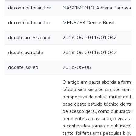
dc.contributor.author
NASCIMENTO, Adriana Barbosa d
dc.contributor.author
MENEZES Denise Brasil
dc.date.accessioned
2018-08-30T18:01:04Z
dc.date.available
2018-08-30T18:01:04Z
dc.date.issued
2018-05-08
O artigo em pauta aborda a formaçã
século xx e xxi e os direitos huma
perspectiva da polícia militar do E
base deste estudo técnico científi
de acesso geral, como publicações
pertinentes ao assunto, revistas c
reconhecidas, jornais e publicaçõe
tanto, foi feita uma pesquisa biblio