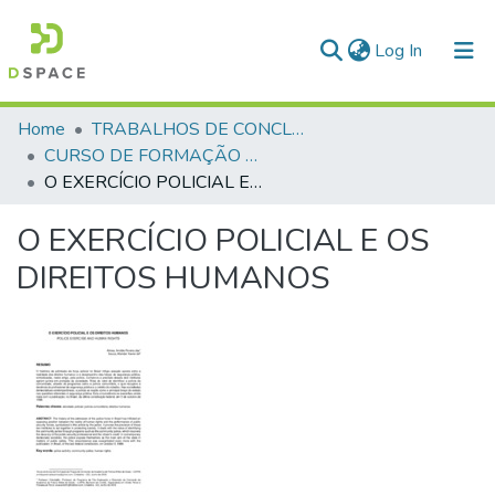
(current)
Log In
Communities & Collections
Home
TRABALHOS DE CONCLUSÃO DE CURSO - CFP (CURSO DE FORMAÇÃO DE PRAÇAS)
CURSO DE FORMAÇÃO DE PRAÇAS - CFP - 2018
All of DSpace
O EXERCÍCIO POLICIAL E OS DIREITOS HUMANOS
Statistics
O EXERCÍCIO POLICIAL E OS
DIREITOS HUMANOS