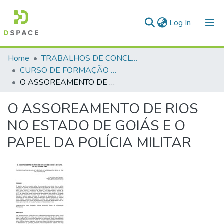
(current)
Log In
Communities & Collections
Home
TRABALHOS DE CONCLUSÃO DE CURSO - CFP (CURSO DE FORMAÇÃO DE PRAÇAS)
CURSO DE FORMAÇÃO DE PRAÇAS - CFP - 2018
All of DSpace
O ASSOREAMENTO DE RIOS NO ESTADO DE GOIÁS E O PAPEL DA POLÍCIA MILITAR
Statistics
O ASSOREAMENTO DE RIOS
NO ESTADO DE GOIÁS E O
PAPEL DA POLÍCIA MILITAR