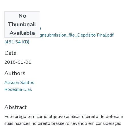
No
Files
Thumbnail
Alisson Santos Da
Available
Cruz_10531_assignsubmission_file_Depósito Final.pdf
(431.54 KB)
Date
2018-01-01
Authors
Alisson Santos
Roselma Dias
Abstract
Este artigo tem como objetivo analisar o direito de defesa e
suas nuances no direito brasileiro, levando em consideração