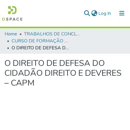
(current)
Log In
Communities & Collections
Home
TRABALHOS DE CONCLUSÃO DE CURSO - CFP (CURSO DE FORMAÇÃO DE PRAÇAS)
CURSO DE FORMAÇÃO DE PRAÇAS - CFP - 2018
All of DSpace
O DIREITO DE DEFESA DO CIDADÃO DIREITO E DEVERES – CAPM
Statistics
O DIREITO DE DEFESA DO
CIDADÃO DIREITO E DEVERES
– CAPM