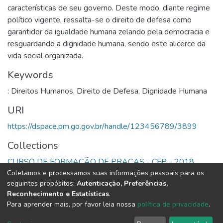
características de seu governo. Deste modo, diante regime
político vigente, ressalta-se o direito de defesa como
garantidor da igualdade humana zelando pela democracia e
resguardando a dignidade humana, sendo este alicerce da
vida social organizada.
Keywords
: Direitos Humanos
,
Direito de Defesa
,
Dignidade Humana
URI
https://dspace.pm.go.gov.br/handle/123456789/3899
Collections
CURSO DE FORMAÇÃO DE PRAÇAS - CFP - 2018
Coletamos e processamos suas informações pessoais para os
seguintes propósitos:
Autenticação, Preferências,
Full item page
Reconhecimento e Estatísticas
.
Para aprender mais, por favor leia nossa
política de privacidade
.
DSpace software
copyright © 2002-2026
LYRASIS
Cookie
Privacy
End User
Send