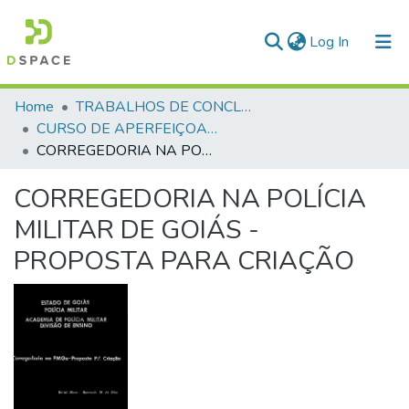
(current)
Log In
Communities & Collections
Home
TRABALHOS DE CONCLUSÃO DE CURSO - CAO (CURSO DE APERFEIÇOAMENTO DE OFICIAIS)
CURSO DE APERFEIÇOAMENTO DE OFICIAIS - CAO - 1992
All of DSpace
CORREGEDORIA NA POLÍCIA MILITAR DE GOIÁS - PROPOSTA PARA CRIAÇÃO
Statistics
CORREGEDORIA NA POLÍCIA
MILITAR DE GOIÁS -
PROPOSTA PARA CRIAÇÃO