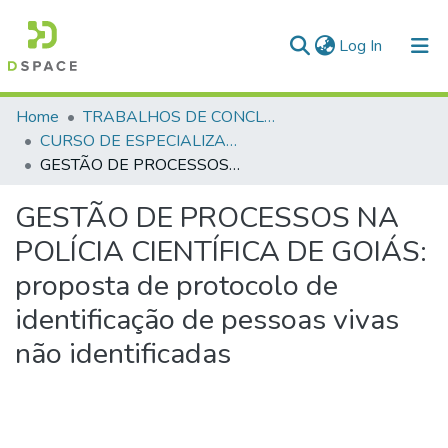
(current)
Log In
Communities & Collections
Home
TRABALHOS DE CONCLUSÃO DE CURSO - CEGESP (CURSO DE ESPECIALIZAÇÃO EM GERENCIAMENTO EM SEGURANÇA PÚBLICA)
CURSO DE ESPECIALIZAÇÃO EM GERENCIAMENTO EM SEGURANÇA PÚBLICA - CEGESP - 2025
All of DSpace
GESTÃO DE PROCESSOS NA POLÍCIA CIENTÍFICA DE GOIÁS: proposta de protocolo de identificação de pessoas vivas não identificadas
Statistics
GESTÃO DE PROCESSOS NA
POLÍCIA CIENTÍFICA DE GOIÁS:
proposta de protocolo de
identificação de pessoas vivas
não identificadas