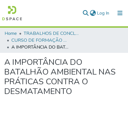
(current)
Log In
Communities & Collections
Home
TRABALHOS DE CONCLUSÃO DE CURSO - CFP (CURSO DE FORMAÇÃO DE PRAÇAS)
CURSO DE FORMAÇÃO DE PRAÇAS - CFP - 2023
All of DSpace
A IMPORTÂNCIA DO BATALHÃO AMBIENTAL NAS PRÁTICAS CONTRA O DESMATAMENTO
Statistics
A IMPORTÂNCIA DO
BATALHÃO AMBIENTAL NAS
PRÁTICAS CONTRA O
DESMATAMENTO