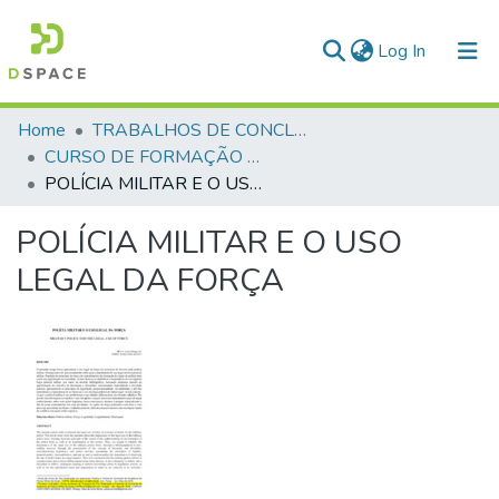
(current)
Log In
Communities & Collections
Home
TRABALHOS DE CONCLUSÃO DE CURSO - CFP (CURSO DE FORMAÇÃO DE PRAÇAS)
CURSO DE FORMAÇÃO DE PRAÇAS - CFP - 2018
All of DSpace
POLÍCIA MILITAR E O USO LEGAL DA FORÇA
Statistics
POLÍCIA MILITAR E O USO
LEGAL DA FORÇA