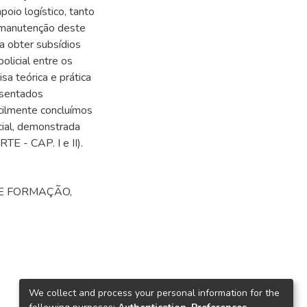
oio logístico, tanto
a manutenção deste
 obter subsídios
olicial entre os
a teórica e prática
esentados
cilmente concluímos
icial, demonstrada
E - CAP. I e II).
DE FORMAÇÃO
,
We collect and process your personal information for the