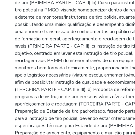
de tiro (PRIMEIRA PARTE - CAР. І); b) Curso para instru
tiro policial na PMGO, visando homogeneizar dentro da re
existente de monitores/instrutores de tiro policial atuant
possibilitando uma maior qualificação e desempenho didát
uma eficiente transmissão de conhecimentos ao público a
de formação em geral, aperfeiçoamento e reciclagem de t
níveis (PRIMEIRA PARTE - CAP. II); c) Instrução de tiro i
objetivo, centrado em levar esta instrução de tiro policial, 
reciclagem aos PPMM do interior através de uma equipe d
monitores bem formada tecnicamente, proporcionando-l
apoio logístico necessários (viatura escola, armamento/mu
afim de possibilitar instrução de qualidade e economicame
(TERCEIRA PARTE - CAP. II e III); d) Proposta de reform
programas de instrução de tiro em seus vários níveis: for
aperfeiçoamento e reciclagem (TERCEIRA PARTE - CAP. I, I
Preparação de Estande de tiro padronizado, fazendo parte 
para a instrução de tiro policial, devendo estar criteriosa
especificações técnicas para Estande de tiro (PRIMEIRA P
Preparação de armamento, equipamento e munição para ins