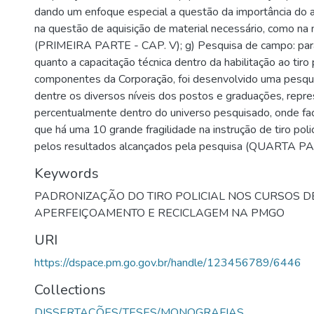
dando um enfoque especial a questão da importância do ap
na questão de aquisição de material necessário, como n
(PRIMEIRA PARTE - CAP. V); g) Pesquisa de campo: para
quanto a capacitação técnica dentro da habilitação ao tiro p
componentes da Corporação, foi desenvolvido uma pesquis
dentre os diversos níveis dos postos e graduações, repr
percentualmente dentro do universo pesquisado, onde fa
que há uma 10 grande fragilidade na instrução de tiro pol
pelos resultados alcançados pela pesquisa (QUARTA PART
Keywords
PADRONIZAÇÃO DO TIRO POLICIAL NOS CURSOS 
APERFEIÇOAMENTO E RECICLAGEM NA PMGO
URI
https://dspace.pm.go.gov.br/handle/123456789/6446
Collections
DISSERTAÇÕES/TESES/MONOGRAFIAS