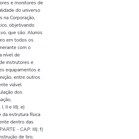
tores e monitores de
alidade do universo
es na Corporação,
ico, objetivando
lvo, que são: Alunos
iro em todos os
tinerante com o
a nível de
e instrutores e
hes equipamentos e
nição, entre outros
nte viável
ulação dos
mação,
I e III); e)
da estrutura física
mente dentro das
ARTE - CAP. III); f)
trução de tiro,