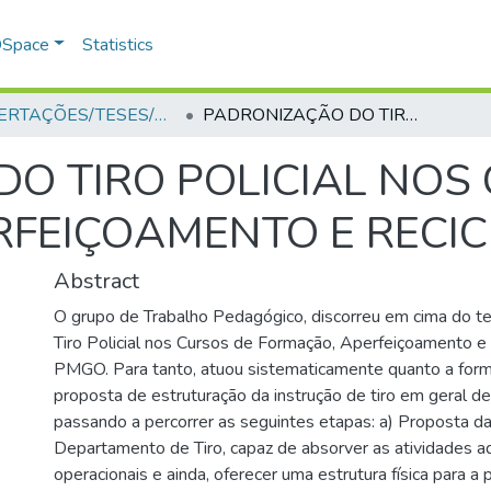
 DSpace
Statistics
DISSERTAÇÕES/TESES/MONOGRAFIAS
PADRONIZAÇÃO DO TIRO POLICIAL NOS CURSOS DE FORMAÇÃO, APERFEIÇOAMENTO E RECICLAGEM NA PMGO
O TIRO POLICIAL NOS
RFEIÇOAMENTO E RECI
Abstract
O grupo de Trabalho Pedagógico, discorreu em cima do t
Tiro Policial nos Cursos de Formação, Aperfeiçoamento е
PMGO. Para tanto, atuou sistematicamente quanto a for
proposta de estruturação da instrução de tiro em geral d
passando a percorrer as seguintes etapas: a) Proposta da
Departamento de Tiro, capaz de absorver as atividades ad
operacionais e ainda, oferecer uma estrutura física para a p