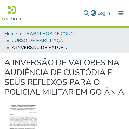
(current)
Log In
Communities & Collections
Home
TRABALHOS DE CONCLUSÃO DE CURSO - CHOA (CURSO DE HABILITAÇÃO DE OFICIAIS AUXILIARES)
CURSO DE HABILITAÇÃO DE OFICIAIS AUXILIARES - CHOA - 2019/2020
All of DSpace
A INVERSÃO DE VALORES NA AUDIÊNCIA DE CUSTÓDIA E SEUS REFLEXOS PARA O POLICIAL MILITAR EM GOIÂNIA
Statistics
A INVERSÃO DE VALORES NA
AUDIÊNCIA DE CUSTÓDIA E
SEUS REFLEXOS PARA O
POLICIAL MILITAR EM GOIÂNIA