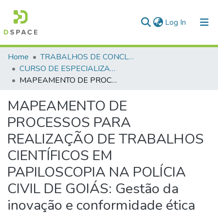
(current)
Log In
Communities & Collections
Home
TRABALHOS DE CONCLUSÃO DE CURSO - CEGESP (CURSO DE ESPECIALIZAÇÃO EM GERENCIAMENTO EM SEGURANÇA PÚBLICA)
CURSO DE ESPECIALIZAÇÃO EM GERENCIAMENTO EM SEGURANÇA PÚBLICA - CEGESP - 2025
All of DSpace
MAPEAMENTO DE PROCESSOS PARA REALIZAÇÃO DE TRABALHOS CIENTÍFICOS EM PAPILOSCOPIA NA POLÍCIA CIVIL DE GOIÁS: Gestão da inovação e conformidade ética
Statistics
MAPEAMENTO DE
PROCESSOS PARA
REALIZAÇÃO DE TRABALHOS
CIENTÍFICOS EM
PAPILOSCOPIA NA POLÍCIA
CIVIL DE GOIÁS: Gestão da
inovação e conformidade ética