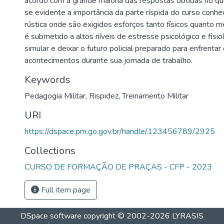
acordo com a grande maioria das respostas obtidas no qu
se evidente a importância da parte ríspida do curso conh
rústica onde são exigidos esforços tanto físicos quanto m
é submetido a altos níveis de estresse psicológico e fisio
simular e deixar o futuro policial preparado para enfrentar
acontecimentos durante sua jornada de trabalho.
Keywords
Pedagogia Militar
,
Rispidez
,
Treinamento Militar
URI
https://dspace.pm.go.gov.br/handle/123456789/2925
Collections
CURSO DE FORMAÇÃO DE PRAÇAS - CFP - 2023
Full item page
DSpace software
copyright © 2002-2026
LYRASIS