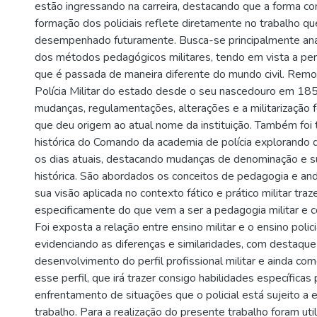
estão ingressando na carreira, destacando que a forma c
formação dos policiais reflete diretamente no trabalho qu
desempenhado futuramente. Busca-se principalmente anal
dos métodos pedagógicos militares, tendo em vista a per
que é passada de maneira diferente do mundo civil. Remon
Polícia Militar do estado desde o seu nascedouro em 18
mudanças, regulamentações, alterações e a militarização 
que deu origem ao atual nome da instituição. Também foi 
histórica do Comando da academia de polícia explorando 
os dias atuais, destacando mudanças de denominação e su
histórica. São abordados os conceitos de pedagogia e an
sua visão aplicada no contexto fático e prático militar tra
especificamente do que vem a ser a pedagogia militar e c
Foi exposta a relação entre ensino militar e o ensino policia
evidenciando as diferenças e similaridades, com destaque
desenvolvimento do perfil profissional militar e ainda co
esse perfil, que irá trazer consigo habilidades específicas 
enfrentamento de situações que o policial está sujeito a 
trabalho. Para a realização do presente trabalho foram uti