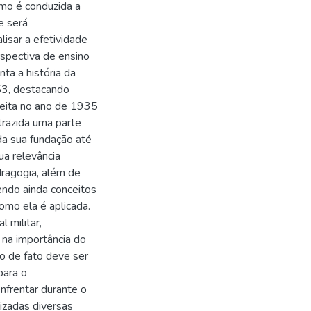
omo é conduzida a
e será
isar a efetividade
spectiva de ensino
ta a história da
53, destacando
feita no ano de 1935
trazida uma parte
da sua fundação até
a relevância
dragogia, além de
zendo ainda conceitos
omo ela é aplicada.
l militar,
 na importância do
mo de fato deve ser
para o
enfrentar durante o
lizadas diversas