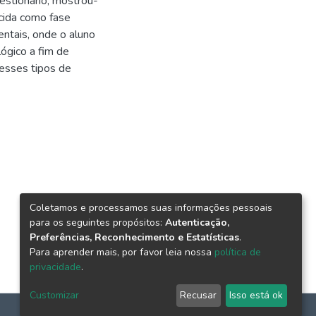
estionário, mostrou-
ecida como fase
entais, onde o aluno
lógico a fim de
 esses tipos de
Coletamos e processamos suas informações pessoais
para os seguintes propósitos:
Autenticação,
Preferências, Reconhecimento e Estatísticas
.
Para aprender mais, por favor leia nossa
política de
privacidade
.
Customizar
Recusar
Isso está ok