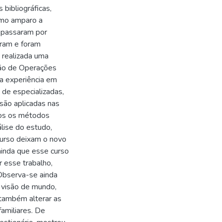
bibliográficas,
como amparo a
á passaram por
aram e foram
 realizada uma
hão de Operações
a experiência em
 de especializadas,
são aplicadas nas
ados os métodos
álise do estudo,
curso deixam o novo
 ainda que esse curso
r esse trabalho,
Observa-se ainda
a visão de mundo,
 também alterar as
amiliares. De