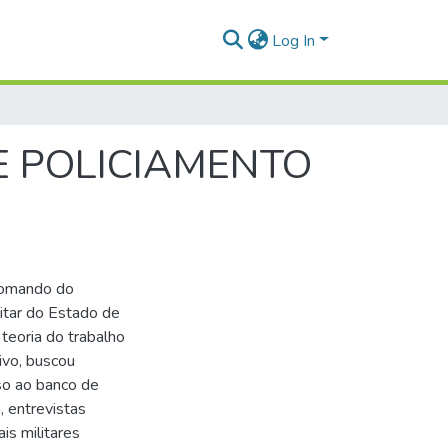
Log In
E POLICIAMENTO
 Comando do
itar do Estado de
 teoria do trabalho
ivo, buscou
so ao banco de
, entrevistas
ais militares