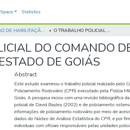
 DSpace
Statistics
CURSO DE HABILITAÇÃO DE OFICIAIS AUXILIARES - CHOA - 2019/2020
O TRABALHO POLICIAL DO COMANDO DE POLICIAMENTO RODOVIÁRIO DO ESTADO DE GOIÁS
LICIAL DO COMANDO D
ESTADO DE GOIÁS
Abstract
Este estudo examinou o trabalho policial realizado pelo
Policiamento Rodoviário (CPR) executado pela Polícia Mil
Goiás. A pesquisa iniciou com uma revisão bibliográfica da
policial de David Bayley (2002) e de policiamento ostens
informações de policiamento rodoviário por meio de aces
dados do Núcleo de Análise Estatística do CPR, e por fim
individuais com oficiais responsáveis pelas unidades polici