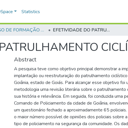
 DSpace
Statistics
CURSO DE FORMAÇÃO DE PRAÇAS - CFP - 2023
EFETIVIDADE DO PATRULHAMENTO CICLÍSTICO
 PATRULHAMENTO CICLÍ
Abstract
A pesquisa teve como objetivo principal demonstrar a imp
implantação ou reestruturação do patrulhamento ciclístico
Goiânia, estado de Goiás. Para alcançar esse objetivo foi 
metodologia uma revisão literária sobre o patrulhamento cic
sua história e relevância. Em seguida, foi conduzida uma
Comando de Policiamento da cidade de Goiânia, envolven
um questionário fechado a aproximadamente 65 policiais. 
o maior número possível de opiniões dos policiais sobre 
tipo de policiamento na segurança da comunidade. Os da