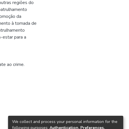
utras regiões do
patrulhamento
promoção da
amento à tomada de
atrulhamento
m-estar para a
te ao crime.
We collect and process your personal information for the
following purposes:
Authentication, Preferences,