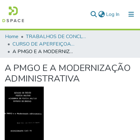
(current)
Log In
Communities & Collections
Home
TRABALHOS DE CONCLUSÃO DE CURSO - CAO (CURSO DE APERFEIÇOAMENTO DE OFICIAIS)
CURSO DE APERFEIÇOAMENTO DE OFICIAIS - CAO - 1992
All of DSpace
A PMGO E A MODERNIZAÇÃO ADMINISTRATIVA
Statistics
A PMGO E A MODERNIZAÇÃO
ADMINISTRATIVA