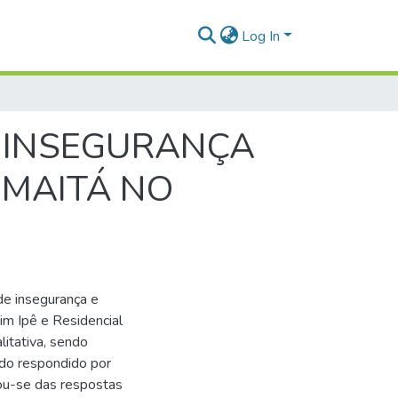
Log In
E INSEGURANÇA
UMAITÁ NO
de insegurança e
im Ipê e Residencial
litativa, sendo
do respondido por
ou-se das respostas