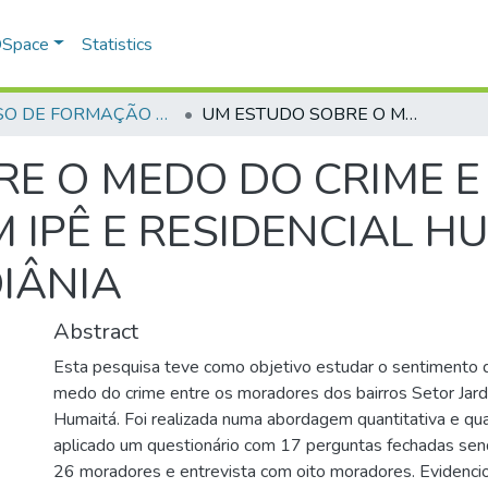
 DSpace
Statistics
CURSO DE FORMAÇÃO DE PRAÇAS - CFP - 2018
UM ESTUDO SOBRE O MEDO DO CRIME E INSEGURANÇA NO SETOR JARDIM IPÊ E RESIDENCIAL HUMAITÁ NO MUNICÍPIO DE GOIÂNIA
RE O MEDO DO CRIME 
M IPÊ E RESIDENCIAL H
OIÂNIA
Abstract
Esta pesquisa teve como objetivo estudar o sentimento 
medo do crime entre os moradores dos bairros Setor Jard
Humaitá. Foi realizada numa abordagem quantitativa e qua
aplicado um questionário com 17 perguntas fechadas sen
26 moradores e entrevista com oito moradores. Evidenci