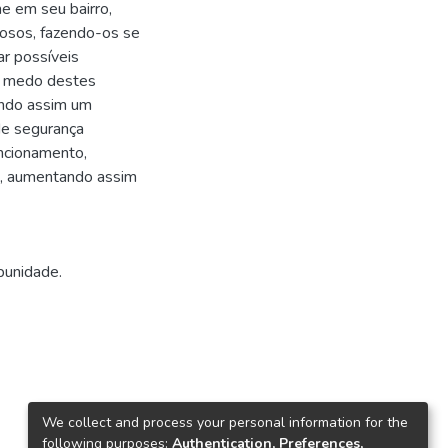
e em seu bairro,
osos, fazendo-os se
ar possíveis
 o medo destes
ando assim um
de segurança
uncionamento,
o, aumentando assim
punidade.
We collect and process your personal information for the
following purposes:
Authentication, Preferences,