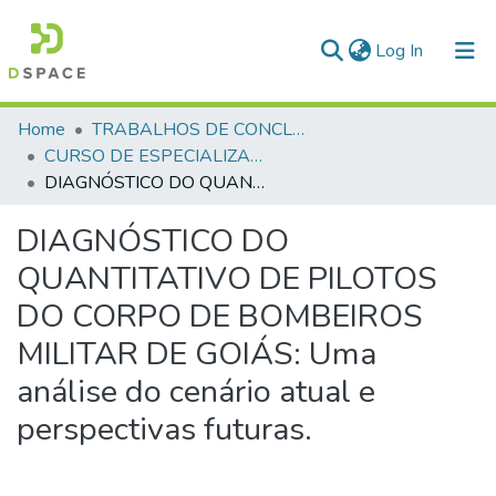
(current)
Log In
Communities & Collections
Home
TRABALHOS DE CONCLUSÃO DE CURSO - CEGESP (CURSO DE ESPECIALIZAÇÃO EM GERENCIAMENTO EM SEGURANÇA PÚBLICA)
CURSO DE ESPECIALIZAÇÃO EM GERENCIAMENTO EM SEGURANÇA PÚBLICA - CEGESP - 2024
All of DSpace
DIAGNÓSTICO DO QUANTITATIVO DE PILOTOS DO CORPO DE BOMBEIROS MILITAR DE GOIÁS: Uma análise do cenário atual e perspectivas futuras.
Statistics
DIAGNÓSTICO DO
QUANTITATIVO DE PILOTOS
DO CORPO DE BOMBEIROS
MILITAR DE GOIÁS: Uma
análise do cenário atual e
perspectivas futuras.