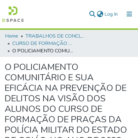
(current)
Log In
Communities & Collections
Home
TRABALHOS DE CONCLUSÃO DE CURSO - CFP (CURSO DE FORMAÇÃO DE PRAÇAS)
CURSO DE FORMAÇÃO DE PRAÇAS - CFP - 2023
All of DSpace
O POLICIAMENTO COMUNITÁRIO E SUA EFICÁCIA NA PREVENÇÃO DE DELITOS NA VISÃO DOS ALUNOS DO CURSO DE FORMAÇÃO DE PRAÇAS DA POLÍCIA MILITAR DO ESTADO DE GOIÁS, NO ANO DE 2023 - PELOTÃO CHARLIE E DELTA
Statistics
O POLICIAMENTO
COMUNITÁRIO E SUA
EFICÁCIA NA PREVENÇÃO DE
DELITOS NA VISÃO DOS
ALUNOS DO CURSO DE
FORMAÇÃO DE PRAÇAS DA
POLÍCIA MILITAR DO ESTADO