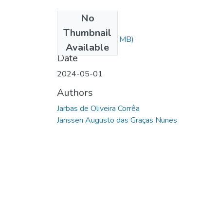
No
Files
Thumbnail
tcc jarbas.pdf
(1.1 MB)
Available
Date
2024-05-01
Authors
Jarbas de Oliveira Corrêa
Janssen Augusto das Graças Nunes