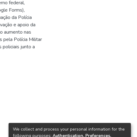
rno federal,
ogle Forms),
ação da Polícia
ovação e apoio da
m o aumento nas
 pela Polícia Militar
policiais junto a
We collect and process your personal information for the
following purposes:
Authentication, Preferences,