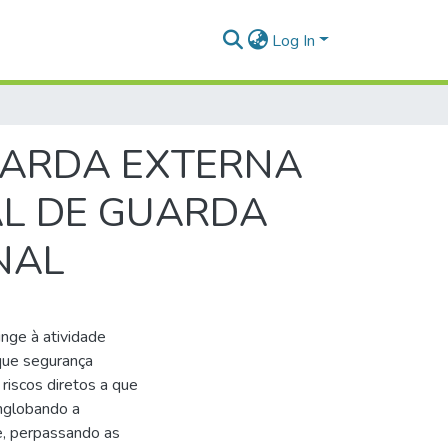
Log In
GUARDA EXTERNA
AL DE GUARDA
NAL
inge à atividade
 que segurança
riscos diretos a que
nglobando a
de, perpassando as