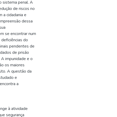
 o sistema penal. A
edução de riscos no
m a cidadania e
 compreensão dessa
sua
em se encontrar num
deficiências do
minais pendentes de
dados de prisão
. A impunidade e o
são os maiores
ito. A questão da
studado e
encontra a
inge à atividade
que segurança