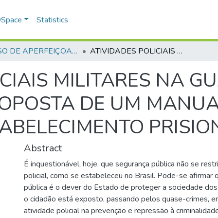
 DSpace
Statistics
CURSO DE APERFEIÇOAMENTO DE OFICIAIS - CAO - 2001
ATIVIDADES POLICIAIS MILITARES NA GUARDA EXTERNA DE PRESÍDIOS PROPOSTA DE UM MANUAL DE GUARDA EXTERNA EМ ESTABELECIMENTO PRISIONAL
ICIAIS MILITARES NA 
PROPOSTA DE UM MANU
ABELECIMENTO PRISIO
Abstract
É inquestionável, hoje, que segurança pública não se restr
policial, como se estabeleceu no Brasil. Pode-se afirmar
pública é o dever do Estado de proteger a sociedade dos 
o cidadão está exposto, passando pelos quase-crimes, e
atividade policial na prevenção e repressão à criminalida