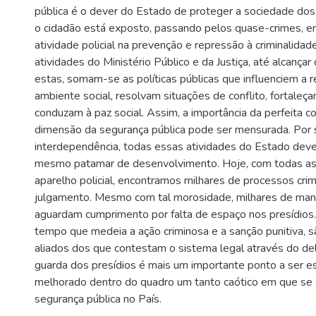
pública é o dever do Estado de proteger a sociedade dos 
o cidadão está exposto
,
passando pelos quase-crimes
,
e
atividade policial na prevenção e repressão à criminalidad
atividades do Ministério Público e da Justiça
,
até alcançar
estas
,
somam-se as políticas públicas que influenciem a r
ambiente social
,
resolvam situações de conflito
,
fortaleça
conduzam à paz social. Assim
,
a importância da perfeita
dimensão da segurança pública pode ser mensurada. Por 
interdependência
,
todas essas atividades do Estado dev
mesmo patamar de desenvolvimento. Hoje
,
com todas as
aparelho policial
,
encontramos milhares de processos crim
julgamento. Mesmo com tal morosidade
,
milhares de man
aguardam cumprimento por falta de espaço nos presídios
tempo que medeia a ação criminosa e a sanção punitiva
,
s
aliados dos que contestam o sistema legal através do del
guarda dos presídios é mais um importante ponto a ser e
melhorado dentro do quadro um tanto caótico em que se 
segurança pública no País.