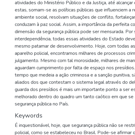
atividades do Ministério Público e da Justiça, até alcançar
estas, somam-se as políticas públicas que influenciem a r
ambiente social, resolvam situações de conflito, fortaleça
conduzam à paz social. Assim, a importância da perfeita
dimensão da segurança pública pode ser mensurada. Por 
interdependência, todas essas atividades do Estado dev
mesmo patamar de desenvolvimento. Hoje, com todas as 
aparelho policial, encontramos milhares de processos cri
julgamento. Mesmo com tal morosidade, milhares de man
aguardam cumprimento por falta de espaço nos presídios
tempo que medeia a ação criminosa e a sanção punitiva, 
aliados dos que contestam o sistema legal através do del
guarda dos presídios é mais um importante ponto a ser e
melhorado dentro do quadro um tanto caótico em que se 
segurança pública no País.
Keywords
É inquestionável
,
hoje
,
que segurança pública não se restr
policial
,
como se estabeleceu no Brasil. Pode-se afirmar 