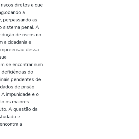
riscos diretos a que
nglobando a
e
,
perpassando as
 o sistema penal. A
edução de riscos no
m a cidadania e
 compreensão dessa
sua
em se encontrar num
 deficiências do
inais pendentes de
dados de prisão
. A impunidade e o
ão os maiores
ito. A questão da
studado e
encontra a