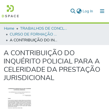
(current)
Log In
Communities & Collections
Home
TRABALHOS DE CONCLUSÃO DE CURSO - CFP (CURSO DE FORMAÇÃO DE PRAÇAS)
CURSO DE FORMAÇÃO DE PRAÇAS - CFP - 2018
All of DSpace
A CONTRIBUIÇÃO DO INQUÉRITO POLICIAL PARA A CELERIDADE DA PRESTAÇÃO JURISDICIONAL
Statistics
A CONTRIBUIÇÃO DO
INQUÉRITO POLICIAL PARA A
CELERIDADE DA PRESTAÇÃO
JURISDICIONAL