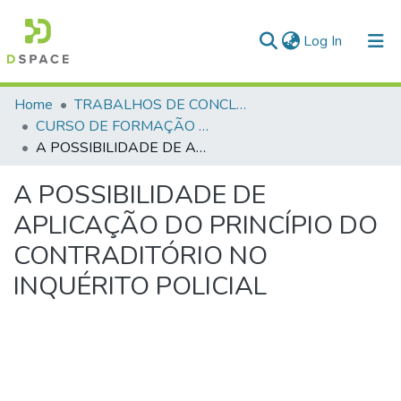
(current)
Log In
Communities & Collections
Home
TRABALHOS DE CONCLUSÃO DE CURSO - CFP (CURSO DE FORMAÇÃO DE PRAÇAS)
CURSO DE FORMAÇÃO DE PRAÇAS - CFP - 2018
All of DSpace
A POSSIBILIDADE DE APLICAÇÃO DO PRINCÍPIO DO CONTRADITÓRIO NO INQUÉRITO POLICIAL
Statistics
A POSSIBILIDADE DE
APLICAÇÃO DO PRINCÍPIO DO
CONTRADITÓRIO NO
INQUÉRITO POLICIAL