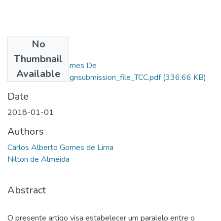
No
Files
Thumbnail
Carlos Alberto Gomes De
Available
Lima_13548_assignsubmission_file_TCC.pdf
(336.66 KB)
Date
2018-01-01
Authors
Carlos Alberto Gomes de Lima
Nilton de Almeida
Abstract
O presente artigo visa estabelecer um paralelo entre o