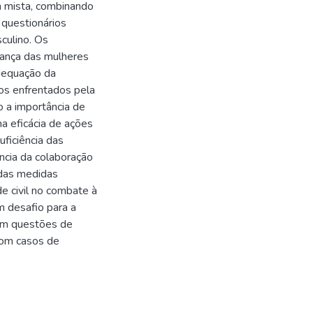
 mista, combinando
 questionários
culino. Os
rança das mulheres
adequação da
cos enfrentados pela
do a importância de
a eficácia de ações
ficiência das
ncia da colaboração
a das medidas
de civil no combate à
m desafio para a
 em questões de
 com casos de