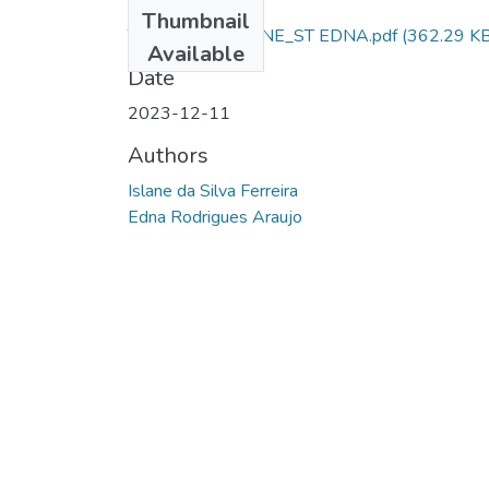
Files
Thumbnail
TCC_AL SD ISLANE_ST EDNA.pdf
(362.29 KB
Available
Date
2023-12-11
Authors
Islane da Silva Ferreira
Edna Rodrigues Araujo