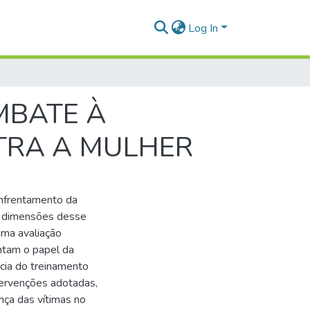
Log In
MBATE À
NTRA A MULHER
enfrentamento da
as dimensões desse
 uma avaliação
entam o papel da
cácia do treinamento
tervenções adotadas,
nça das vítimas no