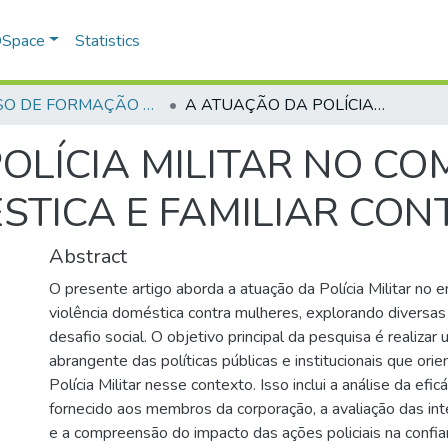
 DSpace
Statistics
CURSO DE FORMAÇÃO DE PRAÇAS - CFP - 2023
A ATUAÇÃO DA POLÍCIA MILITAR NO COMBATE À VIOLÊNCIA DOMÉSTICA E FAMILIAR CONTRA A MULHER
OLÍCIA MILITAR NO CO
STICA E FAMILIAR CO
Abstract
O presente artigo aborda a atuação da Polícia Militar no 
violência doméstica contra mulheres, explorando divers
desafio social. O objetivo principal da pesquisa é realizar
abrangente das políticas públicas e institucionais que ori
Polícia Militar nesse contexto. Isso inclui a análise da efi
fornecido aos membros da corporação, a avaliação das in
e a compreensão do impacto das ações policiais na confia