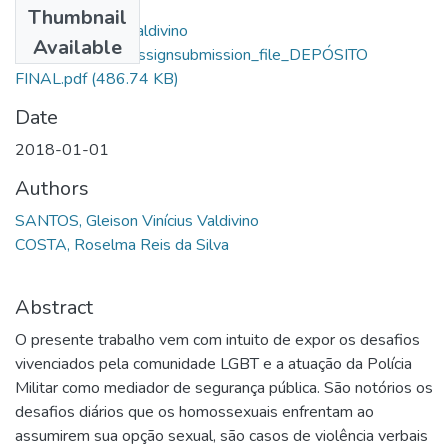
Thumbnail
Gleison Vinícius Valdivino
Available
Santos_10523_assignsubmission_file_DEPÓSITO
FINAL.pdf
(486.74 KB)
Date
2018-01-01
Authors
SANTOS, Gleison Vinícius Valdivino
COSTA, Roselma Reis da Silva
Abstract
O presente trabalho vem com intuito de expor os desafios
vivenciados pela comunidade LGBT e a atuação da Polícia
Militar como mediador de segurança pública. São notórios os
desafios diários que os homossexuais enfrentam ao
assumirem sua opção sexual, são casos de violência verbais