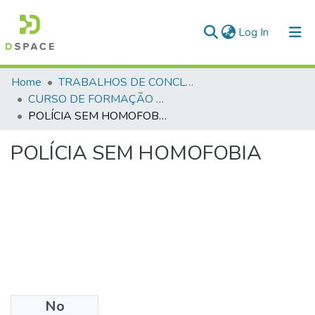
(current)
Log In
Communities & Collections
Home
TRABALHOS DE CONCLUSÃO DE CURSO - CFP (CURSO DE FORMAÇÃO DE PRAÇAS)
CURSO DE FORMAÇÃO DE PRAÇAS - CFP - 2018
All of DSpace
POLÍCIA SEM HOMOFOBIA
Statistics
POLÍCIA SEM HOMOFOBIA
No
Files