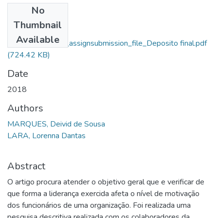
No
Files
Thumbnail
Deivid De Sousa
Available
Marques_14656_assignsubmission_file_Deposito final.pdf
(724.42 KB)
Date
2018
Authors
MARQUES, Deivid de Sousa
LARA, Lorenna Dantas
Abstract
O artigo procura atender o objetivo geral que e verificar de
que forma a liderança exercida afeta o nível de motivação
dos funcionários de uma organização. Foi realizada uma
pesquisa descritiva realizada com os colaboradores da