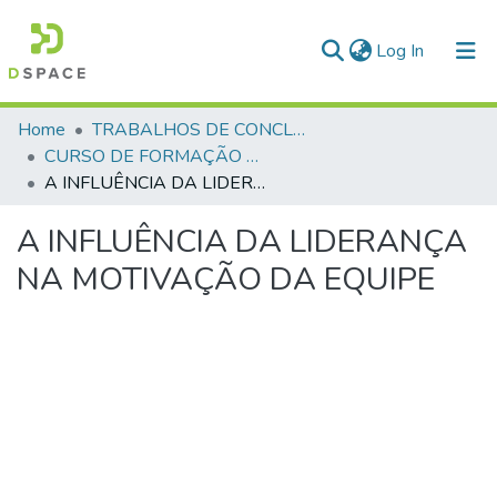
(current)
Log In
Communities & Collections
Home
TRABALHOS DE CONCLUSÃO DE CURSO - CFP (CURSO DE FORMAÇÃO DE PRAÇAS)
CURSO DE FORMAÇÃO DE PRAÇAS - CFP - 2018
All of DSpace
A INFLUÊNCIA DA LIDERANÇA NA MOTIVAÇÃO DA EQUIPE
Statistics
A INFLUÊNCIA DA LIDERANÇA
NA MOTIVAÇÃO DA EQUIPE